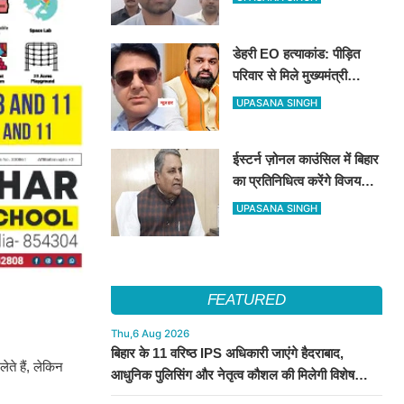
तक सभी शीर्ष नेताओं का जताया
आभार
डेहरी EO हत्याकांड: पीड़ित
परिवार से मिले मुख्यमंत्री
सम्राट चौधरी, बोले– दोषियों को
UPASANA SINGH
नहीं मिलेगी कोई राहत, स्पीडी
ट्रायल के निर्देश
ईस्टर्न ज़ोनल काउंसिल में बिहार
का प्रतिनिधित्व करेंगे विजय
कुमार चौधरी और संजय सिंह
UPASANA SINGH
‘टाइगर’, सरकार ने जारी की
अधिसूचना
FEATURED
Thu,6 Aug 2026
बिहार के 11 वरिष्ठ IPS अधिकारी जाएंगे हैदराबाद,
ते हैं, लेकिन
आधुनिक पुलिसिंग और नेतृत्व कौशल की मिलेगी विशेष
ट्रेनिंग