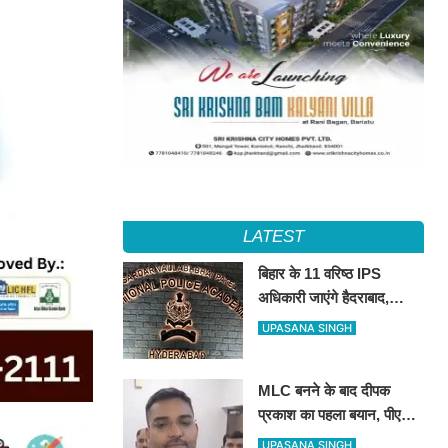
LATEST
बिहार के 11 वरिष्ठ IPS
अधिकारी जाएंगे हैदराबाद,
आधुनिक पुलिसिंग और नेतृत्व
UPASANA SINGH
कौशल की मिलेगी विशेष ट्रेनिंग
MLC बनने के बाद दीपक
प्रकाश का पहला बयान, पीएम
मोदी से लेकर उपेंद्र कुशवाहा
UPASANA SINGH