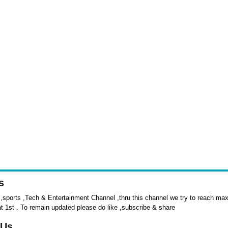
s
sports ,Tech & Entertainment Channel ,thru this channel we try to reach max 
at 1st . To remain updated please do like ,subscribe & share
 Us