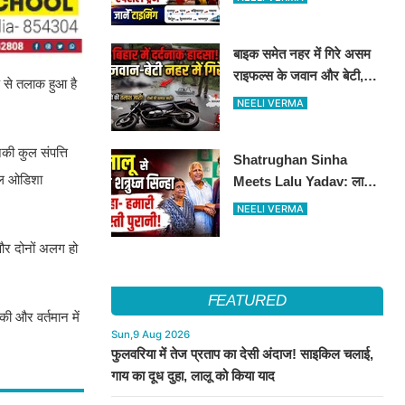
ट्रेन का ऐलान..जानें पूरा
टाइमटेबल...
बाइक समेत नहर में गिरे असम
राइफल्स के जवान और बेटी,
प से तलाक हुआ है
दोनों की तलाश जारी
NEELI VERMA
की कुल संपत्ति
Shatrughan Sinha
ेवल ओडिशा
Meets Lalu Yadav: लालू
से मिले शत्रुघ्न सिन्हा, दोस्ती
NEELI VERMA
को लेकर कही बड़ी बात
 और दोनों अलग हो
FEATURED
ी और वर्तमान में
Sun,9 Aug 2026
फुलवरिया में तेज प्रताप का देसी अंदाज! साइकिल चलाई,
गाय का दूध दुहा, लालू को किया याद