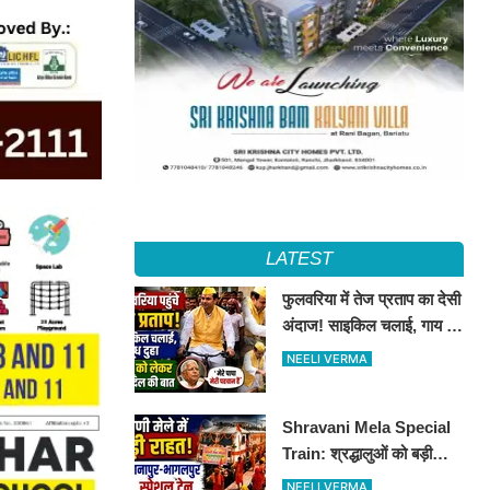
LATEST
फुलवरिया में तेज प्रताप का देसी
अंदाज! साइकिल चलाई, गाय का
दूध दुहा, लालू को किया याद
NEELI VERMA
Shravani Mela Special
Train: श्रद्धालुओं को बड़ी
राहत, दानापुर-भागलपुर स्पेशल
NEELI VERMA