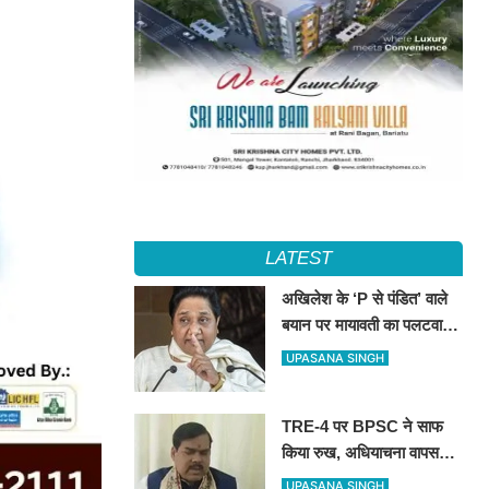
LATEST
अखिलेश के ‘P से पंडित’ वाले
बयान पर मायावती का पलटवार,
सपा को बताया ‘गिरगिट की तरह
UPASANA SINGH
रंग बदलने वाली पार्टी’
TRE-4 पर BPSC ने साफ
किया रुख, अधियाचना वापस
नहीं हुई; खामियां सुधारने के बाद
UPASANA SINGH