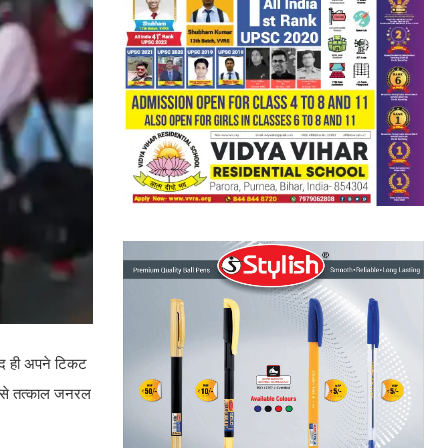
ल्द ही अपने टिकट
िससे तत्काल जनरल