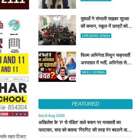
जारी होगा भर्ती विज्ञापन
युवाओं ने संभाली साइबर सुरक्षा
की कमान, स्कूल में छात्रों को
सिखाए ऑनलाइन फ्रॉड से
UPASANA SINGH
बचने के तरीके
फिल्म अभिनेता मिथुन चक्रवर्ती
अस्पताल में भर्ती, अभिनेता से
मिले CM शुभेंदु अधिकारी
NEELI VERMA
FEATURED
Sat,8 Aug 2026
अखिलेश के ‘P से पंडित’ वाले बयान पर मायावती का
पलटवार, सपा को बताया ‘गिरगिट की तरह रंग बदलने वाली
ए। इसके तहत टिकट
पार्टी’