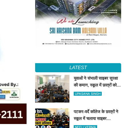
LATEST
युवाओं ने संभाली साइबर सुरक्षा
की कमान, स्कूल में छात्रों को
सिखाए ऑनलाइन फ्रॉड से
UPASANA SINGH
बचने के तरीके
पटकर-वर्दे कॉलेज के छात्रों ने
स्कूल में चलाया साइबर
जागरूकता अभियान, डिजिटल
NEELI VERMA