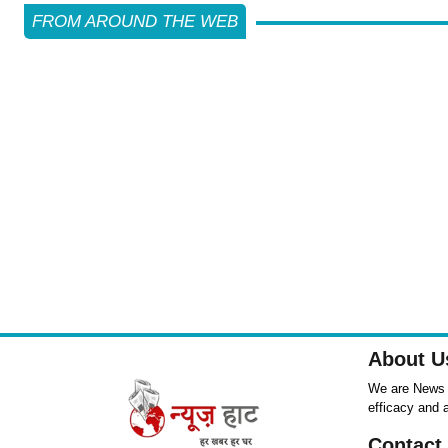
FROM AROUND THE WEB
About U
We are News ,
efficacy and 
Contact