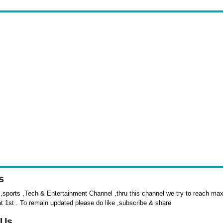
s
sports ,Tech & Entertainment Channel ,thru this channel we try to reach max 
at 1st . To remain updated please do like ,subscribe & share
 Us