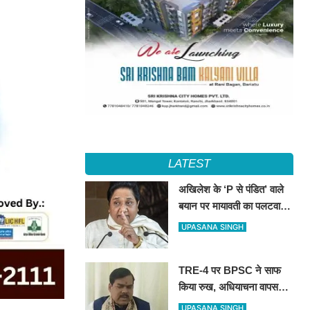
LATEST
अखिलेश के ‘P से पंडित’ वाले
बयान पर मायावती का पलटवार,
सपा को बताया ‘गिरगिट की तरह
UPASANA SINGH
रंग बदलने वाली पार्टी’
TRE-4 पर BPSC ने साफ
किया रुख, अधियाचना वापस
नहीं हुई; खामियां सुधारने के बाद
UPASANA SINGH