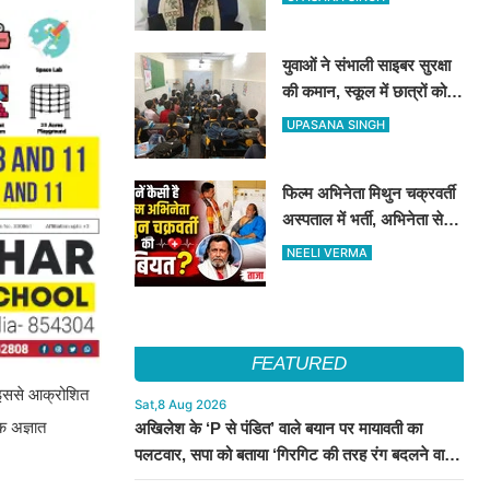
जारी होगा भर्ती विज्ञापन
युवाओं ने संभाली साइबर सुरक्षा
की कमान, स्कूल में छात्रों को
सिखाए ऑनलाइन फ्रॉड से
UPASANA SINGH
बचने के तरीके
फिल्म अभिनेता मिथुन चक्रवर्ती
अस्पताल में भर्ती, अभिनेता से
मिले CM शुभेंदु अधिकारी
NEELI VERMA
FEATURED
। इससे आक्रोशित
Sat,8 Aug 2026
क अज्ञात
अखिलेश के ‘P से पंडित’ वाले बयान पर मायावती का
पलटवार, सपा को बताया ‘गिरगिट की तरह रंग बदलने वाली
पार्टी’