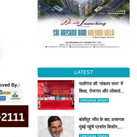
LATEST
पालीगंज की ‘संकल्प सभा’ में
शिक्षा, रोजगार और लोकतांत्रिक
अधिकारों की गूंज, दीपंकर
UPASANA SINGH
भट्टाचार्य बोले– युवाओं के संघर्ष
के साथ है माले
बांकीपुर जीत के बाद अचानक
मुंबई पहुंचे प्रशांत किशोर,
NCP प्रमुख सुनेत्रा पवार से
UPASANA SINGH