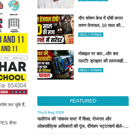
किये मुलाकात
यौन शोषण केस में दोषी करार
तरुण तेजपाल, 10 साल की
कैद..4 हफ्ते में करना होगा
NEELI VERMA
आत्मसमर्पण...
मोबाइल पर बात...और बस
पलटी! ड्राइवर की लापरवाही से
15 लोग हुए घायल
NEELI VERMA
FEATURED
वेश कर चुके हैं,
Thu,6 Aug 2026
पालीगंज की ‘संकल्प सभा’ में शिक्षा, रोजगार और
 SPES वीजा
लोकतांत्रिक अधिकारों की गूंज, दीपंकर भट्टाचार्य बोले–
युवाओं के संघर्ष के साथ है माले