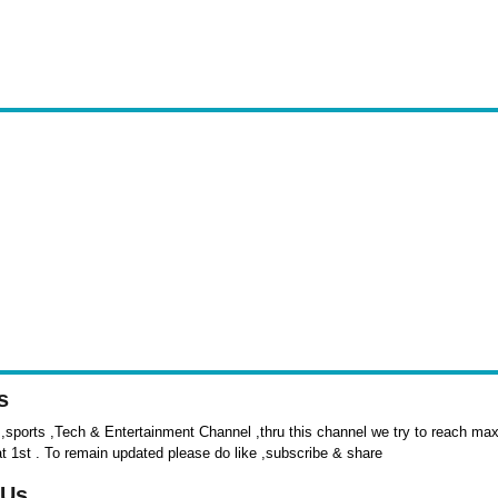
s
sports ,Tech & Entertainment Channel ,thru this channel we try to reach max 
at 1st . To remain updated please do like ,subscribe & share
 Us