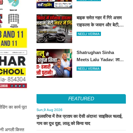
ट्रेन का ऐलान..जानें पूरा
टाइमटेबल...
बाइक समेत नहर में गिरे असम
राइफल्स के जवान और बेटी,
दोनों की तलाश जारी
NEELI VERMA
Shatrughan Sinha
Meets Lalu Yadav: लालू
से मिले शत्रुघ्न सिन्हा, दोस्ती
NEELI VERMA
को लेकर कही बड़ी बात
FEATURED
िंग का कार्य पूरा
Sun,9 Aug 2026
फुलवरिया में तेज प्रताप का देसी अंदाज! साइकिल चलाई,
गाय का दूध दुहा, लालू को किया याद
पनी अगली किस्त