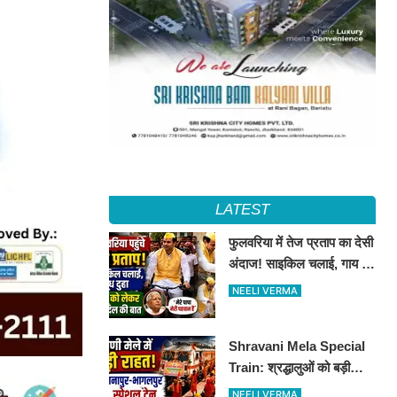
LATEST
फुलवरिया में तेज प्रताप का देसी
अंदाज! साइकिल चलाई, गाय का
दूध दुहा, लालू को किया याद
NEELI VERMA
Shravani Mela Special
Train: श्रद्धालुओं को बड़ी
राहत, दानापुर-भागलपुर स्पेशल
NEELI VERMA