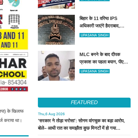
रही इओयू
बिहार के 11 वरिष्ठ IPS
अधिकारी जाएंगे हैदराबाद,
आधुनिक पुलिसिंग और नेतृत्व
UPASANA SINGH
कौशल की मिलेगी विशेष ट्रेनिंग
MLC बनने के बाद दीपक
प्रकाश का पहला बयान, पीएम
मोदी से लेकर उपेंद्र कुशवाहा
UPASANA SINGH
तक सभी शीर्ष नेताओं का जताया
आभार
FEATURED
भाजपा) के खिलाफ
Thu,6 Aug 2026
र्ज कराया था।
‘सरकार ने तोड़ा भरोसा’: सोनम वांगचुक का बड़ा आरोप,
बोले– आधी रात का समझौता कुछ मिनटों में हो गया
सार्वजनिक