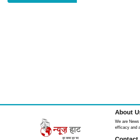
About U
We are News ,
efficacy and 
Contact