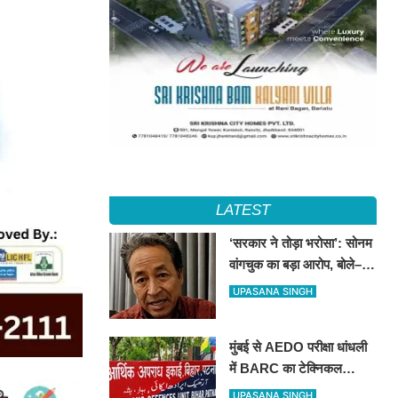
LATEST
‘सरकार ने तोड़ा भरोसा’: सोनम
वांगचुक का बड़ा आरोप, बोले–
आधी रात का समझौता कुछ
UPASANA SINGH
मिनटों में हो गया सार्वजनिक
मुंबई से AEDO परीक्षा धांधली
में BARC का टेक्निकल
असिस्टेंट गिरफ्तार, पटना ला
UPASANA SINGH