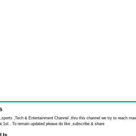
s
sports ,Tech & Entertainment Channel ,thru this channel we try to reach max 
at 1st . To remain updated please do like ,subscribe & share
 Us