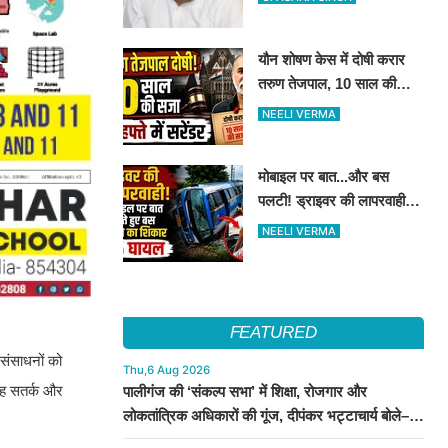
किये मुलाकात
यौन शोषण केस में दोषी करार
तरुण तेजपाल, 10 साल की
कैद..4 हफ्ते में करना होगा
NEELI VERMA
आत्मसमर्पण...
मोबाइल पर बात...और बस
पलटी! ड्राइवर की लापरवाही से
15 लोग हुए घायल
NEELI VERMA
FEATURED
 संसाधनों को
Thu,6 Aug 2026
तरह सतर्क और
पालीगंज की ‘संकल्प सभा’ में शिक्षा, रोजगार और
लोकतांत्रिक अधिकारों की गूंज, दीपंकर भट्टाचार्य बोले–
युवाओं के संघर्ष के साथ है माले