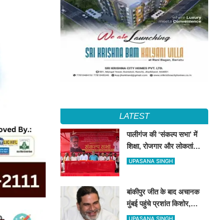
LATEST
पालीगंज की ‘संकल्प सभा’ में
शिक्षा, रोजगार और लोकतांत्रिक
अधिकारों की गूंज, दीपंकर
UPASANA SINGH
भट्टाचार्य बोले– युवाओं के संघर्ष
के साथ है माले
बांकीपुर जीत के बाद अचानक
मुंबई पहुंचे प्रशांत किशोर,
NCP प्रमुख सुनेत्रा पवार से
UPASANA SINGH